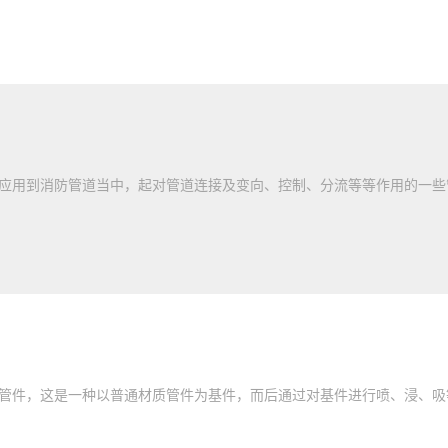
用到消防管道当中，起对管道连接及变向、控制、分流等等作用的一些
件，这是一种以普通材质管件为基件，而后通过对基件进行喷、浸、吸