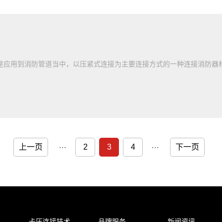
应用到消防管道当中，以压紧式连接为主要连接方式的一种连接消防器
上一页
2
3
4
下一页
···
···
卡压连接技术
品牌服务
新闻资讯