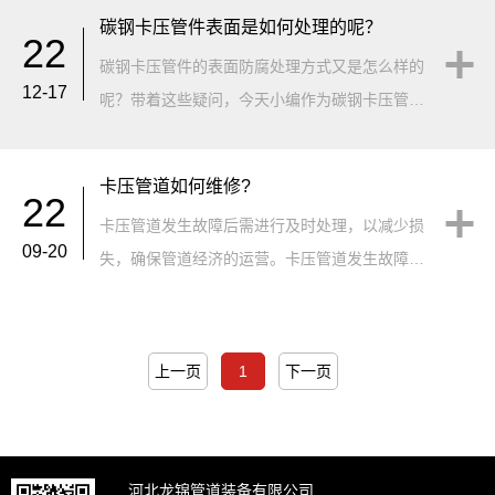
卡压管材及管件已进行商标注册--“致横”，致横
碳钢卡压管件表面是如何处理的呢？
22
碳钢卡压管材···
碳钢卡压管件的表面防腐处理方式又是怎么样的
12-17
呢？带着这些疑问，今天小编作为碳钢卡压管件
的生产厂家就来和大家讲解一下这部分内容。首
先，我们从产品的物理结构层及处理方式方面和
卡压管道如何维修?
22
大家来对这方面进行解析！&nbs···
卡压管道发生故障后需进行及时处理，以减少损
09-20
失，确保管道经济的运营。卡压管道发生故障后
需进行及时处理，以减少损失，确保管道经济的
运营。卡压管道发生故障后需进行及时处理，以
减少损失，确保管道经济的运营。卡···
上一页
1
下一页
河北龙锦管道装备有限公司