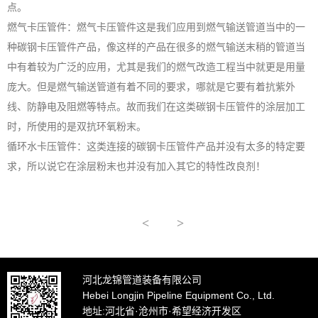
点。
燃气卡压管件：燃气卡压管件这是我们应用到燃气输送管道当中的一
种碳钢卡压管件产品，像这样的产品在很多的燃气输送末稍的管道当
中有着较为广泛的应用，尤其是我们的燃气改造工程当中就更是用量
庞大。但是燃气输送管道有着不同的要求，哪就是它要有着抗紫外
线、防静电及阻燃等特点。故而我们在这类碳钢卡压管件的涂层加工
时，所使用的是双抗环氧粉末。
循环水卡压管件：这类连接的碳钢卡压管件产品并没有太多的特定要
求，所以说它在涂层粉末也并没有加入其它的特性改良剂！
<
>
河北龙锦管道装备有限公司
Hebei Longjin Pipeline Equipment Co., Ltd.
地址:河北省·沧州市·希望经济开发区