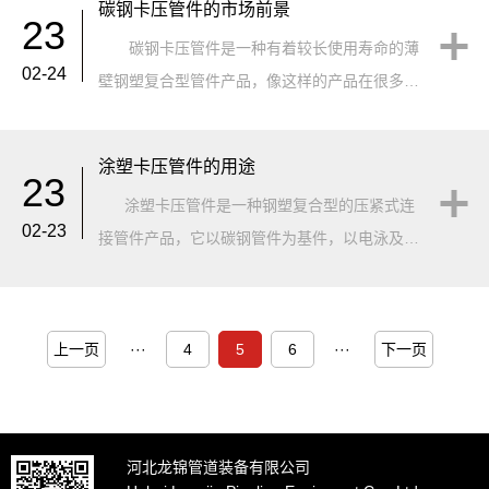
碳钢卡压管件的市场前景
23
碳钢卡压管件是一种有着较长使用寿命的薄
02-24
壁钢塑复合型管件产品，像这样的产品在很多的
行业都有着越来越多的。卡压管件自60年代由国
外发明发展到现在已经经···
涂塑卡压管件的用途
23
涂塑卡压管件是一种钢塑复合型的压紧式连
02-23
接管件产品，它以碳钢管件为基件，以电泳及喷
涂层为防腐层，以机械压接迫使钢管、管件、密
封圈变形而获取安全可靠的连接！哪这样···
上一页
···
4
5
6
···
下一页
河北龙锦管道装备有限公司