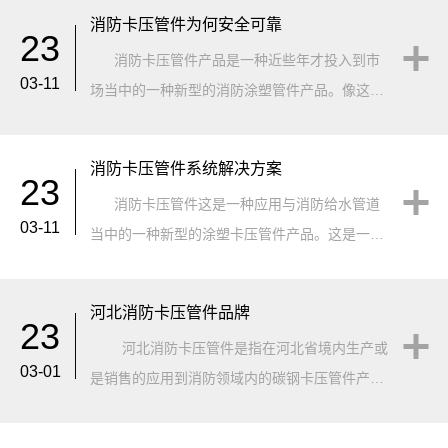
势才能更为快速的打开市场。哪我们的消···
消防卡压管件为何安全可靠
23
消防卡压管件产品是一种近些年才投入到市
03-11
场当中的一种新型的消防涂塑管件产品。像这样
的产品在投入到市场后也是受了到市场一定的质
疑。而通过我们的市场测试证···
消防卡压管件系统解决方案
23
消防卡压管件这是一种应用与消防给水管道
03-11
当中的一种新型的涂塑卡压管件产品。这是一种
新型的消防卡压管件管道系统解决方案。目前，
已经在很多行业有了较为广泛的应用了。···
河北消防卡压管件品牌
23
河北消防卡压管件是指在河北省境内生产或
03-01
是销售的应用到消防领域内的碳钢卡压管件产
品，这样的产品是一种是自2016年才开始从消防
管道当中进行应用的一···